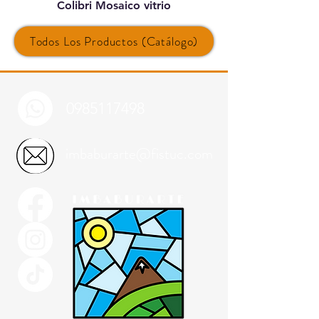
Colibri Mosaico vitrio
Todos Los Productos (Catálogo)
0985117498
imbaburarte@fistuc.com