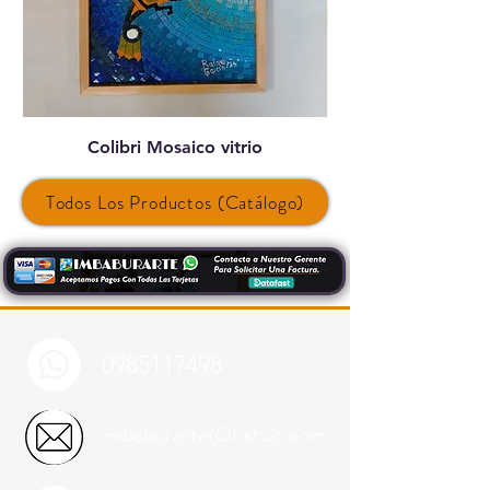
Colibri Mosaico vitrio
Todos Los Productos (Catálogo)
0985117498
imbaburarte@fistuc.com