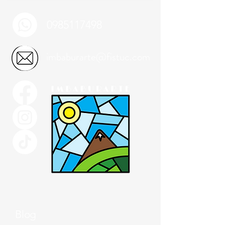
0985117498
imbaburarte@fistuc.com
Blog