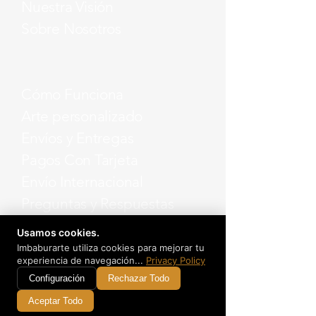
Nuestra Visión
Sobre Nosotros
Cómo Funciona
Arte personalizado
Envíos y Entregas
Pagos Con Tarjeta
Envío Internacional
Preguntas y Respuestas
Usamos cookies.
Imbaburarte utiliza cookies para mejorar tu
experiencia de navegación...
Privacy Policy
Política de Privacidad
Configuración
Rechazar Todo
Términos y Condiciones
Aceptar Todo
Devoluciones y Reembolsos