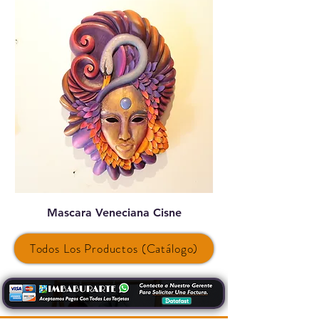
Mascara Veneciana Cisne
Platos Rectangula
Todos Los Productos (Catálogo)