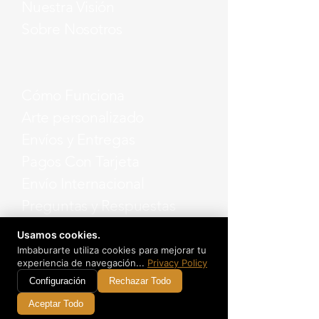
Nuestra Visión
Sobre Nosotros
Cómo Funciona
Arte personalizado
Envíos y Entregas
Pagos Con Tarjeta
Envío Internacional
Preguntas y Respuestas
Usamos cookies.
Imbaburarte utiliza cookies para mejorar tu
experiencia de navegación...
Privacy Policy
Política de Privacidad
Configuración
Rechazar Todo
Términos y Condiciones
Aceptar Todo
Devoluciones y Reembolsos