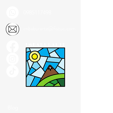
0985117498
imbaburarte@fistuc.com
Blog