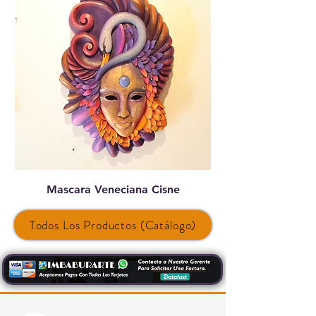
Mascara Veneciana Cisne
Platos Rectangula
Todos Los Productos (Catálogo)