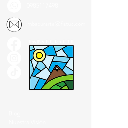
0985117498
imbaburarte@fistuc.com
Blog
Nuestra Visión