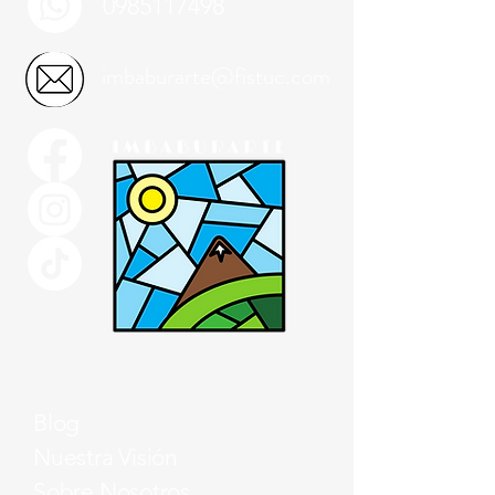
0985117498
imbaburarte@fistuc.com
Blog
Nuestra Visión
Sobre Nosotros