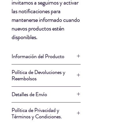
invitamos a seguirnos y activar
las notificaciones para
mantenerse informado cuando
nuevos productos estén
disponibles.
Información del Producto
Material: Vidrio.
Política de Devoluciones y
Pintura: Esmalte Para
Reembolsos
Vitrofusion.
Nuestra Política de Devoluciones
Largo: 12cm.
Detalles de Envío
y Reembolsos cumple
Ancho: 12cm.
plenamente con las leyes del
Nuestros artistas saben qué
Tiempo de creación: 10 Dias.
Política de Privacidad y
Ecuador y tiene como objetivo
empresa de envío puede entregar
Términos y Condiciones.
ofrecer un marco justo y
su obra de la manera más segura.
Al realizar una compra a través
equilibrado tanto para los artistas