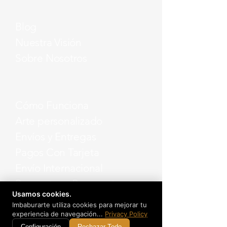
Blog
Nuestra Visión
Sobre Nosotros
Cómo Funciona
Arte personalizado
Envíos y Entregas
Pagos Con Tarjeta
Envío Internacional
Preguntas y Respuestas
Usamos cookies.
Imbaburarte utiliza cookies para mejorar tu
experiencia de navegación...
Privacy Policy
Configuración
Rechazar Todo