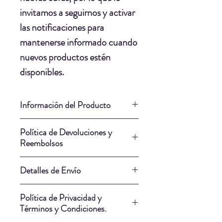
invitamos a seguirnos y activar
las notificaciones para
mantenerse informado cuando
nuevos productos estén
disponibles.
Información del Producto
Material: Vidrio.
Política de Devoluciones y
Pintura: Esmalte Para
Reembolsos
Vitrofusion.
Nuestra Política de Devoluciones
Rectangulo Dige : 6.5cm
Detalles de Envío
y Reembolsos cumple
x 2.5cm.
plenamente con las leyes del
Nuestros artistas saben qué
Aretes: 3cm x 1.5cm.
Política de Privacidad y
Ecuador y tiene como objetivo
empresa de envío puede entregar
Longitud Collar: 53cm.
Términos y Condiciones.
ofrecer un marco justo y
su obra de la manera más segura.
Tiempo de creación: 10 Dias.