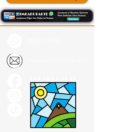
0985117498
imbaburarte@fistuc.com