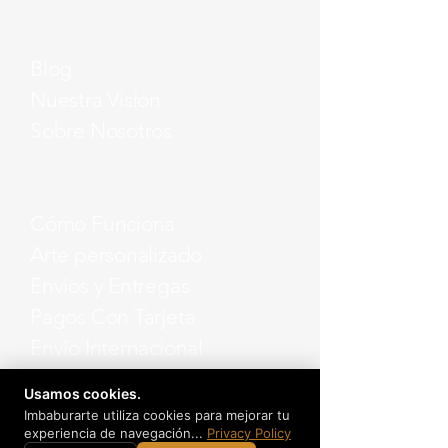
Blog
Nuestra Visión
Sobre Nosotros
Cómo Funciona
Arte personalizado
Envíos y Entregas
Pagos Con Tarjeta
Envío Internacional
Preguntas y Respuestas
Usamos cookies.
Imbaburarte utiliza cookies para mejorar tu
experiencia de navegación...
Privacy Policy