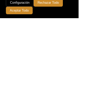
Configuración
Rechazar Todo
Política de Privacidad
Aceptar Todo
Términos y Condiciones
Devoluciones y Reembolsos
Política de Cookies
Exención de Responsabilidad
Catálogo