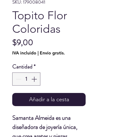
SKU: 179008041
Topito Flor
Coloridas
Precio
$9,00
IVA incluido
|
Envío gratis.
Cantidad
*
Añadir a la cesta
Samanta Almeida
es una
diseñadora de joyería única,
que crea aretes y piezas