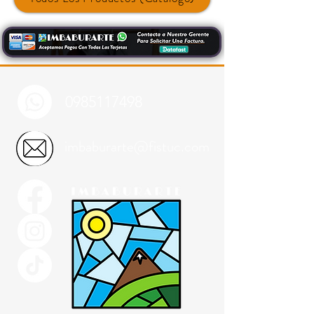
0985117498
imbaburarte@fistuc.com