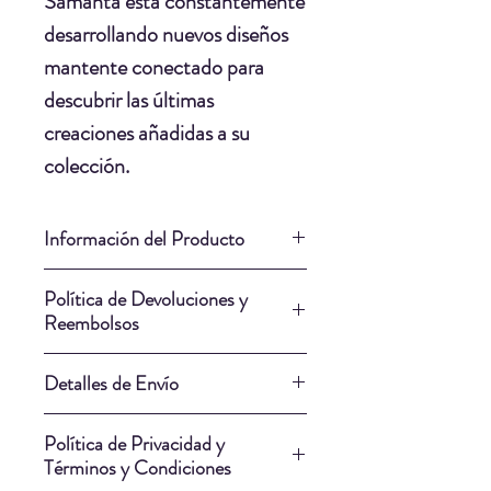
Samanta está constantemente
desarrollando nuevos diseños
mantente conectado para
descubrir las últimas
creaciones añadidas a su
colección.
Información del Producto
Material: Madera MDF.
Política de Devoluciones y
Pintura: Acrilica.
Reembolsos
Conectores de Arete: Cierre a
Nuestra Política de Devoluciones
presion.
Detalles de Envío
y Reembolsos cumple
Proteccion: Laca.
plenamente con las leyes del
Nuestros artistas saben qué
Pegamento: Al Frio.
Política de Privacidad y
Ecuador y tiene como objetivo
empresa de envío puede entregar
Largo: 1.3cm.
Términos y Condiciones
ofrecer un marco justo y
su obra de la manera más segura.
Ancho: 1.3cm.