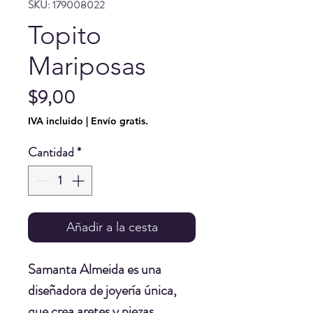
SKU: 179008022
Topito
Mariposas
Precio
$9,00
IVA incluido
|
Envío gratis.
Cantidad
*
Añadir a la cesta
Samanta Almeida
es una
diseñadora de joyería única,
que crea aretes y piezas