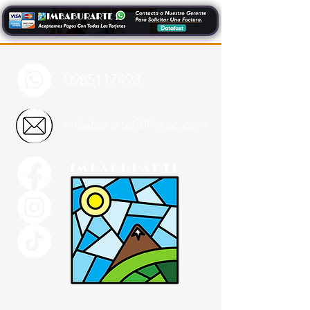
0985117498
imbaburarte@fistuc.com