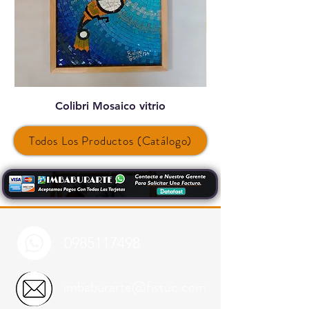
Colibri Mosaico vitrio
Todos Los Productos (Catálogo)
0985117498
imbaburarte@fistuc.com