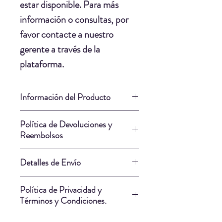
estar disponible. Para más
información o consultas, por
favor contacte a nuestro
gerente a través de la
plataforma.
Información del Producto
Material: Ceramica.
Política de Devoluciones y
Estructura: Madera de Laurel.
Reembolsos
Pintura: Esmalte de Ceramica.
Nuestra Política de Devoluciones
Largo: 110cm.
Detalles de Envío
y Reembolsos cumple
Ancho: 90cm.
plenamente con las leyes del
Nuestros artistas saben qué
Unico.
Política de Privacidad y
Ecuador y tiene como objetivo
empresa de envío puede entregar
Términos y Condiciones.
ofrecer un marco justo y
su obra de la manera más segura.
Al realizar una compra a través
equilibrado tanto para los artistas