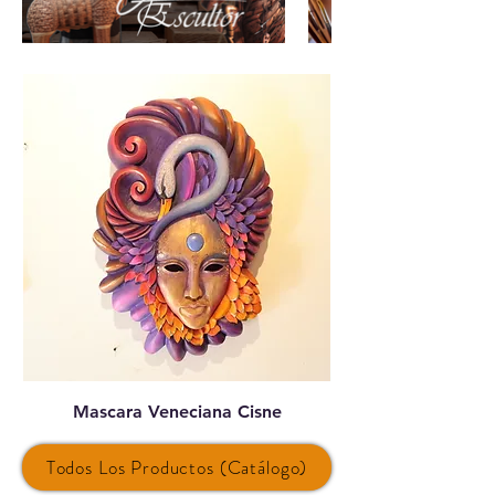
Mascara Veneciana Cisne
Platos Rectangula
Todos Los Productos (Catálogo)