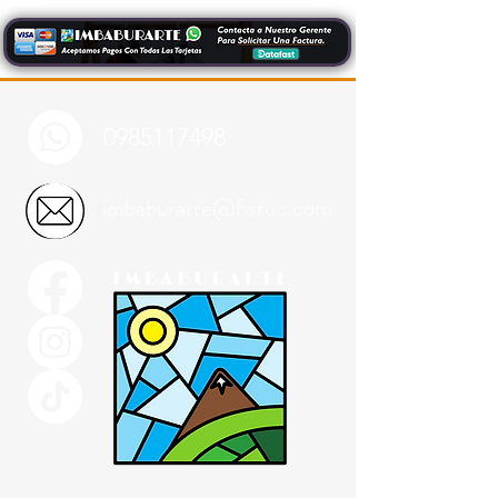
0985117498
imbaburarte@fistuc.com