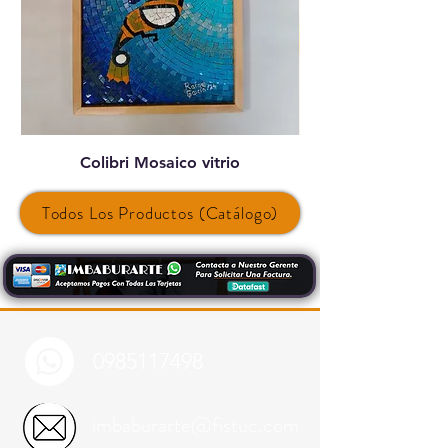
Colibri Mosaico vitrio
Todos Los Productos (Catálogo)
0985117498
imbaburarte@fistuc.com